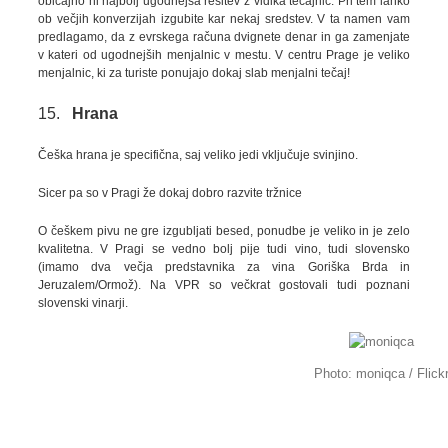
običajno ni najbolj ugodnejša rešitev z vidika tečajnic. Pri tem lahko
ob večjih konverzijah izgubite kar nekaj sredstev. V ta namen vam
predlagamo, da z evrskega računa dvignete denar in ga zamenjate
v kateri od ugodnejših menjalnic v mestu. V centru Prage je veliko
menjalnic, ki za turiste ponujajo dokaj slab menjalni tečaj!
15.
Hrana
Češka hrana je specifična, saj veliko jedi vključuje svinjino.
Sicer pa so v Pragi že dokaj dobro razvite tržnice
O češkem pivu ne gre izgubljati besed, ponudbe je veliko in je zelo
kvalitetna. V Pragi se vedno bolj pije tudi vino, tudi slovensko
(imamo dva večja predstavnika za vina Goriška Brda in
Jeruzalem/Ormož). Na VPR so večkrat gostovali tudi poznani
slovenski vinarji.
Photo: moniqca / Flick