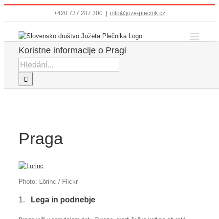
Přeskočit
+420 737 287 300
|
info@joze-plecnik.cz
na
obsah
Koristne informacije o Pragi
Hledat:
Praga
Photo: Lörinc / Flickr
1.
Lega in podnebje