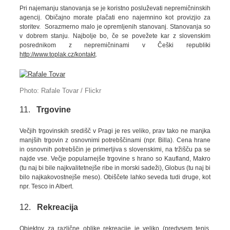
Pri najemanju stanovanja se je koristno posluževati nepremičninskih
agencij. Običajno morate plačati eno najemnino kot provizjio za
storitev. Sorazmerno malo je opremljenih stanovanj. Stanovanja so
v dobrem stanju. Najbolje bo, če se povežete kar z slovenskim
posrednikom z nepremičninami v Češki republiki
http://www.toplak.cz/kontakt
.
Photo: Rafale Tovar / Flickr
11.
Trgovine
Večjih trgovinskih središč v Pragi je res veliko, prav tako ne manjka
manjših trgovin z osnovnimi potrebščinami (npr. Billa). Cena hrane
in osnovnih potrebščin je primerljiva s slovenskimi, na tržišču pa se
najde vse. Večje popularnejše trgovine s hrano so Kaufland, Makro
(tu naj bi bile najkvalitetnejše ribe in morski sadeži), Globus (tu naj bi
bilo najkakovostnejše meso). Obiščete lahko seveda tudi druge, kot
npr. Tesco in Albert.
12.
Rekreacija
Objektov za različne oblike rekreacije je veliko (predvsem tenis,