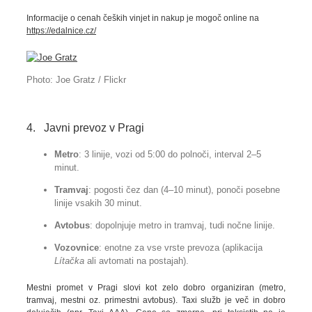
Informacije o cenah čeških vinjet in nakup je mogoč online na
https://edalnice.cz/
Photo: Joe Gratz / Flickr
4.
Javni prevoz v Pragi
Metro
: 3 linije, vozi od 5:00 do polnoči, interval 2–5
minut.
Tramvaj
: pogosti čez dan (4–10 minut), ponoči posebne
linije vsakih 30 minut.
Avtobus
: dopolnjuje metro in tramvaj, tudi nočne linije.
Vozovnice
: enotne za vse vrste prevoza (aplikacija
Lítačka
ali avtomati na postajah).
Mestni promet v Pragi slovi kot zelo dobro organiziran (metro,
tramvaj, mestni oz. primestni avtobus). Taxi služb je več in dobro