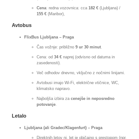
Cena
: redna vozovnica: cca
182 €
(Ljubljana) /
155 €
(Maribor),
Avtobus
FlixBus Ljubljana – Praga
Čas vožnje: približno
9 ur 30 minut
.
Cena: od
34 €
naprej (odvisno od datuma in
zasedenosti).
Več odhodov dnevno, vključno z nočnimi linijami.
Avtobusi imajo Wi-Fi, električne vtičnice, WC,
klimatsko napravo.
Najboljša izbira za
cenejše in neposredno
potovanje
.
Letalo
Ljubljana (ali Gradec/Klagenfurt) – Praga
Direktnih letov ni, let je običajno s prestopom (npr.