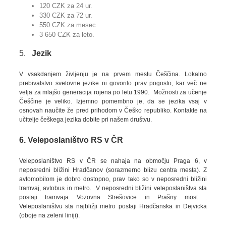
120 CZK za 24 ur.
330 CZK za 72 ur.
550 CZK za mesec
3 650 CZK za leto.
5.
Jezik
V vsakdanjem življenju je na prvem mestu Češčina. Lokalno
prebivalstvo svetovne jezike ni govorilo prav pogosto, kar več ne
velja za mlajšo generacija rojena po letu 1990. Možnosti za učenje
Češčine je veliko. Izjemno pomembno je, da se jezika vsaj v
osnovah naučite že pred prihodom v Češko republiko. Kontakte na
učitelje češkega jezika dobite pri našem društvu.
6. Veleposlaništvo RS v ČR
Veleposlaništvo RS v ČR se nahaja na območju Praga 6, v
neposredni bližini Hradčanov (sorazmerno blizu centra mesta). Z
avtomobilom je dobro dostopno, prav tako so v neposredni bližini
tramvaj, avtobus in metro. V neposredni bližini veleposlaništva sta
postaji tramvaja Vozovna Strešovice in Prašny most .
Veleposlaništvu sta najbližji metro postaji Hradčanska in Dejvicka
(oboje na zeleni liniji).