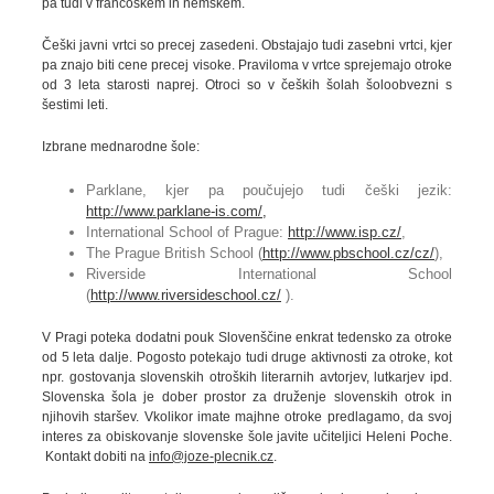
pa tudi v francoskem in nemškem.
Češki javni vrtci so precej zasedeni. Obstajajo tudi zasebni vrtci, kjer
pa znajo biti cene precej visoke. Praviloma v vrtce sprejemajo otroke
od 3 leta starosti naprej. Otroci so v čeških šolah šoloobvezni s
šestimi leti.
Izbrane mednarodne šole:
Parklane, kjer pa poučujejo tudi češki jezik:
http://www.parklane-is.com/,
International School of Prague:
http://www.isp.cz/
,
The Prague British School (
http://www.pbschool.cz/cz/
),
Riverside International School
(
http://www.riversideschool.cz/
).
V Pragi poteka dodatni pouk Slovenščine enkrat tedensko za otroke
od 5 leta dalje. Pogosto potekajo tudi druge aktivnosti za otroke, kot
npr. gostovanja slovenskih otroških literarnih avtorjev, lutkarjev ipd.
Slovenska šola je dober prostor za druženje slovenskih otrok in
njihovih staršev. Vkolikor imate majhne otroke predlagamo, da svoj
interes za obiskovanje slovenske šole javite učiteljici Heleni Poche.
Kontakt dobiti na
info@joze-plecnik.cz
.