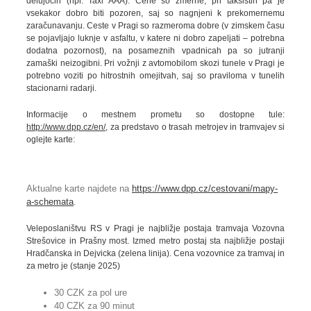
delujočih (npr. Taxi AAA). Cene so zmerne, pri taksistih pa je
vsekakor dobro biti pozoren, saj so nagnjeni k prekomernemu
zaračunavanju. Ceste v Pragi so razmeroma dobre (v zimskem času
se pojavljajo luknje v asfaltu, v katere ni dobro zapeljati – potrebna
dodatna pozornost), na posameznih vpadnicah pa so jutranji
zamaški neizogibni. Pri vožnji z avtomobilom skozi tunele v Pragi je
potrebno voziti po hitrostnih omejitvah, saj so praviloma v tunelih
stacionarni radarji.
Informacije o mestnem prometu so dostopne tule:
http://www.dpp.cz/en/
, za predstavo o trasah metrojev in tramvajev si
oglejte karte:
Aktualne karte najdete na
https://www.dpp.cz/cestovani/mapy-
a-schemata
.
Veleposlaništvu RS v Pragi je najbližje postaja tramvaja Vozovna
Strešovice in Prašny most. Izmed metro postaj sta najbližje postaji
Hradčanska in Dejvicka (zelena linija). Cena vozovnice za tramvaj in
za metro je (stanje 2025)
30 CZK za pol ure
40 CZK za 90 minut