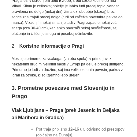
Praga leži v osrednjem delu Evrope, sredi češke kotline ob reki
Vltavi. Klima je celinska; poletje je lahko tudi precej toplo, vendar
praviloma ne dolgo (nekaj dni). Zima oz. obdobje (skoraj) brez
sonca zna trajati precej dolgo (tudi od začetka novembra pa vse do
marca). V zadnjih nekaj zimah je tudi v Pragi zapadlo nekaj več
snega (cca 30-40 cm), kar lahko povzroči nekaj nevšečnosti, saj
pluženje in čiščenje snega ni posebej učinkovito.
2.
Koristne informacije o Pragi
Mesto je primerno za vsakogar (za oba spola), v primerjavi z
nekaterimi drugimi velikimi mesti v Evropi pa deluje precej umirjeno.
Primerno je tudi za družine, saj ima veliko zelenih površin, parkov z
igrali za otroke, ki so izjemno lepo urejeni.
3. Prometne povezave med Slovenijo in
Prago
Vlak
Ljubljana – Praga (prek Jesenic in Beljaka
ali Maribora in Gradca)
Pot traja približno
12–16 ur
, odvisno od prestopov
(običajno na Dunaju).