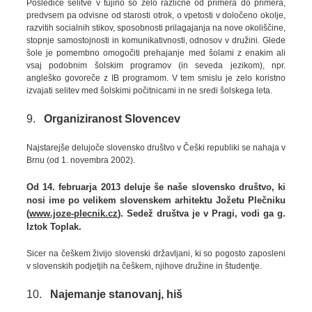
Posledice selitve v tujino so zelo različne od primera do primera,
predvsem pa odvisne od starosti otrok, o vpetosti v določeno okolje,
razvitih socialnih stikov, sposobnosti prilagajanja na nove okoliščine,
stopnje samostojnosti in komunikativnosti, odnosov v družini. Glede
šole je pomembno omogočiti prehajanje med šolami z enakim ali
vsaj podobnim šolskim programov (in seveda jezikom), npr.
angleško govoreče z IB programom. V tem smislu je zelo koristno
izvajati selitev med šolskimi počitnicami in ne sredi šolskega leta.
9.
Organiziranost Slovencev
Najstarejše delujoče slovensko društvo v Češki republiki se nahaja v
Brnu (od 1. novembra 2002).
Od 14. februarja 2013 deluje še naše slovensko društvo, ki
nosi ime po velikem slovenskem arhitektu Jožetu Plečniku
(
www.joze-plecnik.cz
). Sedež društva je v Pragi, vodi ga g.
Iztok Toplak.
Sicer na češkem živijo slovenski državljani, ki so pogosto zaposleni
v slovenskih podjetjih na češkem, njihove družine in študentje.
10.
Najemanje stanovanj, hiš