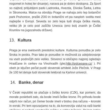
nogomet in hokej ter drsanje), narava pa je dobro dostopna. Za šport
so najbolj priljubljeni parki Ladronka, Hvezda, Divoka Šarka, Letna
in Stromovka. Malce na obrobju Prage se nahaja zelo lep botanični
park Pruhonice, praški ZOO in botanični vrt pa nasploh sodita med
najlepše v Evropi. Seveda so zelo lepa tudi druga češka mesta,
veliko jih je celo pod zaščito Unesca (eno bolj znanih je Češki
Krumlov na jugozahodu države).
13.
Kultura
Praga je ena svetovnih prestolnic kulture. Kulturna ponudba je zelo
široka in pestra. Prav tako je ponudbe in možnosti za udejstvovanje
na vseh področjih zelo veliko. Slovenci si običajno najprej ogledajo
Hradčane in cerkev na Vinohradih (glej:
http://srdcepane.cz/
). Pri
obeh je ključen pečat pustil slovenski arhitekt Jože Plečnik. V Pragi
že 100 let deluje tudi slovenski lektorat na Karlovi univerzi.
14.
Banke, denar
V Česki republiki se plačuje s češko krono (CZK), kar pomeni, da
morate poskrbeti zato, da boste imeli češke krone. Po prihodu boste
odprli nov račun, pri čemer boste imeli v bistvu dva računa – kronski
in evrski. Pri tem opozarjamo na to, da konverzija valut na vaši banki