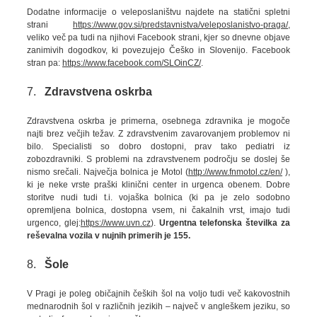
Dodatne informacije o veleposlaništvu najdete na statični spletni
strani
https://www.gov.si/predstavnistva/veleposlanistvo-praga/
,
veliko več pa tudi na njihovi Facebook strani, kjer so dnevne objave
zanimivih dogodkov, ki povezujejo Češko in Slovenijo. Facebook
stran pa:
https://www.facebook.com/SLOinCZ/
.
7.
Zdravstvena oskrba
Zdravstvena oskrba je primerna, osebnega zdravnika je mogoče
najti brez večjih težav. Z zdravstvenim zavarovanjem problemov ni
bilo. Specialisti so dobro dostopni, prav tako pediatri iz
zobozdravniki. S problemi na zdravstvenem področju se doslej še
nismo srečali. Največja bolnica je Motol (
http://www.fnmotol.cz/en/
),
ki je neke vrste praški klinični center in urgenca obenem. Dobre
storitve nudi tudi t.i. vojaška bolnica (ki pa je zelo sodobno
opremljena bolnica, dostopna vsem, ni čakalnih vrst, imajo tudi
urgenco, glej:
https://www.uvn.cz
).
Urgentna telefonska številka za
reševalna vozila v nujnih primerih je 155.
8.
Šole
V Pragi je poleg običajnih čeških šol na voljo tudi več kakovostnih
mednarodnih šol v različnih jezikih – največ v angleškem jeziku, so