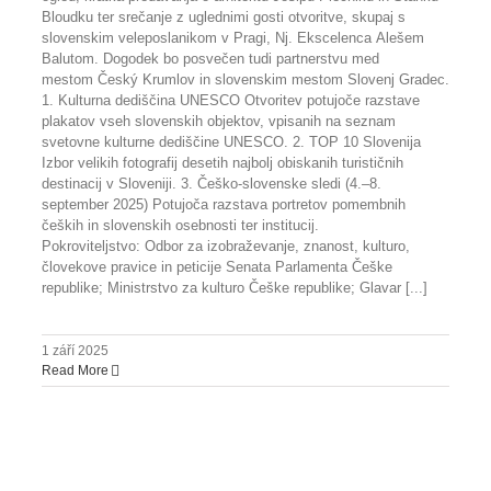
Bloudku ter srečanje z uglednimi gosti otvoritve, skupaj s
slovenskim veleposlanikom v Pragi, Nj. Ekscelenca Alešem
Balutom. Dogodek bo posvečen tudi partnerstvu med
mestom Český Krumlov in slovenskim mestom Slovenj Gradec.
1. Kulturna dediščina UNESCO Otvoritev potujoče razstave
plakatov vseh slovenskih objektov, vpisanih na seznam
svetovne kulturne dediščine UNESCO. 2. TOP 10 Slovenija
Izbor velikih fotografij desetih najbolj obiskanih turističnih
destinacij v Sloveniji. 3. Češko-slovenske sledi (4.–8.
september 2025) Potujoča razstava portretov pomembnih
čeških in slovenskih osebnosti ter institucij.
Pokroviteljstvo: Odbor za izobraževanje, znanost, kulturo,
človekove pravice in peticije Senata Parlamenta Češke
republike; Ministrstvo za kulturo Češke republike; Glavar [...]
1 září 2025
Read More