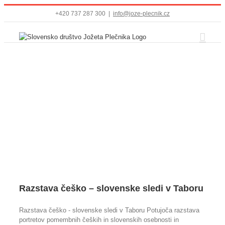
Přeskočit
+420 737 287 300
|
info@joze-plecnik.cz
na
obsah
Razstava češko – slovenske sledi v Taboru
Razstava češko - slovenske sledi v Taboru Potujoča razstava
portretov pomembnih čeških in slovenskih osebnosti in