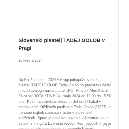
Slovenski pisatelj TADEJ GOLOB v
Pragi
20 května 2024
Na Knjižni sejem 2024 v Pragi prihaja Slovenski
pisatelj TADEJ GOLOB Tadej Golob bo predstavil češki
prevod svojega romana JEZERO. Prevod: Aleš Kozár
Založba: JOTA KDAJ: 24. maja 2024 od 15.00 do 15.50
ure. KJE: razstavišče, dvorana Bohumil Hrabal v
prenovljenih Križikovih paviljonih Tadej Golob (*1967) je
trenutno najbolj izposojani avtor v slovenskih
knjižnicah. Sprva je delal kot novinar, v literaturo pa je
vstopil s knjigo Z Everesta (2000). Več njegovih knjig je
prejelo ali bilo nominiranih za nagrado Kresnik.