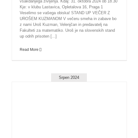
vsakdanjega življenja. Kdaj: 31. oktobra 2024 ob 18.30
Kje: v klubu Lastavica, Opletalova 16, Praga 1
Veselimo se vašega obiska! STAND UP VEČER Z
UROŠEM KUZMANOM V večeru smeha in zabave bo
z nami Uroš Kuzman, Velenjčan in predavatelj na
Fakulteti za matematiko. Uroš je na slovenskih stand
up odrih prisoten [...]
Read More
Srpen 2024