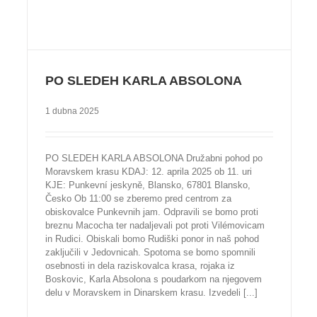
PO SLEDEH KARLA ABSOLONA
1 dubna 2025
PO SLEDEH KARLA ABSOLONA Družabni pohod po
Moravskem krasu KDAJ: 12. aprila 2025 ob 11. uri
KJE: Punkevní jeskyně, Blansko, 67801 Blansko,
Česko Ob 11:00 se zberemo pred centrom za
obiskovalce Punkevnih jam. Odpravili se bomo proti
breznu Macocha ter nadaljevali pot proti Vilémovicam
in Rudici. Obiskali bomo Rudiški ponor in naš pohod
zaključili v Jedovnicah. Spotoma se bomo spomnili
osebnosti in dela raziskovalca krasa, rojaka iz
Boskovic, Karla Absolona s poudarkom na njegovem
delu v Moravskem in Dinarskem krasu. Izvedeli [...]