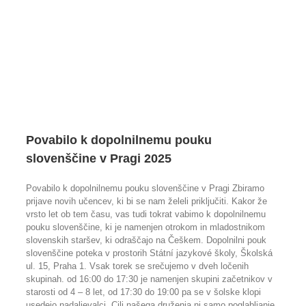
ku
i
mo
Povabilo k dopolnilnemu pouku
slovenščine v Pragi 2025
Povabilo k dopolnilnemu pouku slovenščine v Pragi Zbiramo
prijave novih učencev, ki bi se nam želeli priključiti. Kakor že
vrsto let ob tem času, vas tudi tokrat vabimo k dopolnilnemu
pouku slovenščine, ki je namenjen otrokom in mladostnikom
slovenskih staršev, ki odraščajo na Češkem. Dopolnilni pouk
slovenščine poteka v prostorih Státní jazykové školy, Školská
ul. 15, Praha 1. Vsak torek se srečujemo v dveh ločenih
skupinah. od 16:00 do 17:30 je namenjen skupini začetnikov v
starosti od 4 – 8 let, od 17:30 do 19:00 pa se v šolske klopi
usedejo nadaljevalci. Cilj našega druženja ni samo poglabljanje