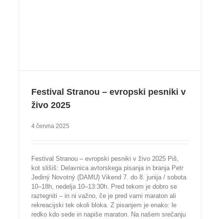
Festival Stranou – evropski pesniki v
živo 2025
4 června 2025
Festival Stranou – evropski pesniki v živo 2025 Piš,
kot slišiš: Delavnica avtorskega pisanja in branja Petr
Jediný Novotný (DAMU) Vikend 7. do 8. junija / sobota
10–18h, nedelja 10–13:30h. Pred tekom je dobro se
raztegniti – in ni važno, če je pred vami maraton ali
rekreacijski tek okoli bloka. Z pisanjem je enako: le
redko kdo sede in napiše maraton. Na našem srečanju