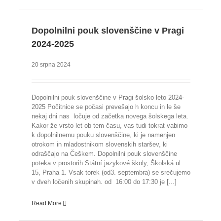
Dopolnilni pouk slovenščine v Pragi
2024-2025
20 srpna 2024
Dopolnilni pouk slovenščine v Pragi šolsko leto 2024-
2025 Počitnice se počasi prevešajo h koncu in le še
nekaj dni nas ločuje od začetka novega šolskega leta.
Kakor že vrsto let ob tem času, vas tudi tokrat vabimo
k dopolnilnemu pouku slovenščine, ki je namenjen
otrokom in mladostnikom slovenskih staršev, ki
odraščajo na Češkem. Dopolnilni pouk slovenščine
poteka v prostorih Státní jazykové školy, Školská ul.
15, Praha 1. Vsak torek (od3. septembra) se srečujemo
v dveh ločenih skupinah. od 16:00 do 17:30 je [...]
Read More