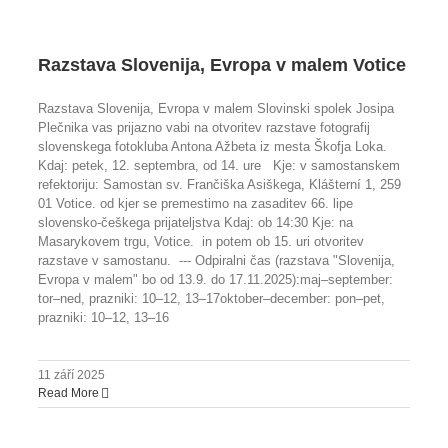
Razstava Slovenija, Evropa v malem Votice
Razstava Slovenija, Evropa v malem Slovinski spolek Josipa
Plečnika vas prijazno vabi na otvoritev razstave fotografij
slovenskega fotokluba Antona Ažbeta iz mesta Škofja Loka.
Kdaj: petek, 12. septembra, od 14. ure Kje: v samostanskem
refektoriju: Samostan sv. Frančiška Asiškega, Klášterní 1, 259
01 Votice. od kjer se premestimo na zasaditev 66. lipe
slovensko-češkega prijateljstva Kdaj: ob 14:30 Kje: na
Masarykovem trgu, Votice. in potem ob 15. uri otvoritev
razstave v samostanu. --- Odpiralni čas (razstava "Slovenija,
Evropa v malem" bo od 13.9. do 17.11.2025):maj–september:
tor–ned, prazniki: 10–12, 13–17oktober–december: pon–pet,
prazniki: 10–12, 13–16
11 září 2025
Read More