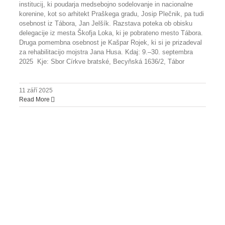
institucij, ki poudarja medsebojno sodelovanje in nacionalne
korenine, kot so arhitekt Praškega gradu, Josip Plečnik, pa tudi
osebnost iz Tábora, Jan Jelšík. Razstava poteka ob obisku
delegacije iz mesta Škofja Loka, ki je pobrateno mesto Tábora.
Druga pomembna osebnost je Kašpar Rojek, ki si je prizadeval
za rehabilitacijo mojstra Jana Husa. Kdaj: 9.–30. septembra
2025 Kje: Sbor Církve bratské, Becyňská 1636/2, Tábor
11 září 2025
Read More