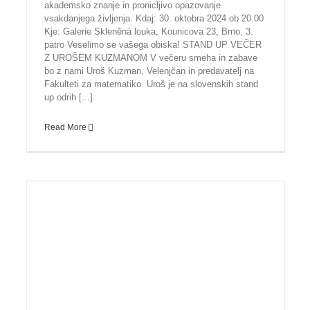
akademsko znanje in pronicljivo opazovanje
vsakdanjega življenja. Kdaj: 30. oktobra 2024 ob 20.00
Kje: Galerie Skleněná louka, Kounicova 23, Brno, 3.
patro Veselimo se vašega obiska! STAND UP VEČER
Z UROŠEM KUZMANOM V večeru smeha in zabave
bo z nami Uroš Kuzman, Velenjčan in predavatelj na
Fakulteti za matematiko. Uroš je na slovenskih stand
up odrih [...]
Read More