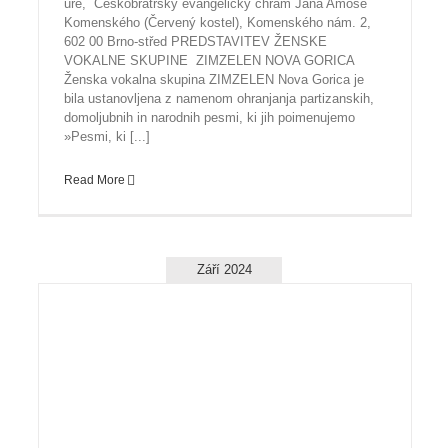
ure, Českobratrský evangelický chrám Jana Amose
Komenského (Červený kostel), Komenského nám. 2,
602 00 Brno-střed PREDSTAVITEV ŽENSKE
VOKALNE SKUPINE ZIMZELEN NOVA GORICA
Ženska vokalna skupina ZIMZELEN Nova Gorica je
bila ustanovljena z namenom ohranjanja partizanskih,
domoljubnih in narodnih pesmi, ki jih poimenujemo
»Pesmi, ki [...]
Read More
Září 2024