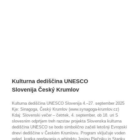
Kulturna dediščina UNESCO
Slovenija Český Krumlov
Kulturna dediščina UNESCO Slovenija 4.–27. september 2025
Kje: Sinagoga, Český Krumlov (www.synagoga-krumlov.cz)
Kdaj: Slovenski večer – četrtek, 4. september, ob 18. uri S
slovesnim odprtjem treh razstav projekta Slovenska kulturna
dediščina UNESCO se bodo simbolično začeli letošnji Evropski
dnevi dediščine v Českém Krumlovu. Program vključuje voden
ogled, kratka predavanja o arhitektu Josipu Plečniku in Stanku