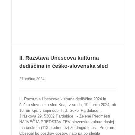
II. Razstava Unescova kulturna
dediščina in češko-slovenska sled
27 května 2024
II. Razstava Unescova kulturna dediščina 2024 in
češko-slovenska sled Kdaj: v sredo, 19. junija 2024, ob
18. uri Kje: v sejni sobi T. J. Sokol Pardubice I,
Jiráskova 29, 53002 Pardubice I - Zelené Předměstí
NAJVEČJA PREDSTAVITEV slovenske kulture doslej
na češkem (113 predmetov) že drugič letos. Program:
Obsegal bo pozdrav gostov, nato pa bo sledila