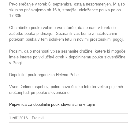
Prvo srečanje v torek 6. septembra ostaja nespremenjen. Mlajšo
skupino pričakujemo ob 16 h, starejše udeležence pouka pa ob
17.30h.
Ob začetku pouku vabimo vse starše, da se nam v torek ob
začetku pouka pridružijo. Seznanili vas bomo z načrtovanim
potekom pouka v tem šolskem letu in novimi prostorskimi pogoji.
Prosim, da o možnosti vpisa seznanite družine, katere bi mogoče
imele interes po vključitvi otrok k dopolninemu pouku slovenščine
v Pragi.
Dopolnilní pouk organizira Helena Pohe.
Vsem želimo uspehov, polno novo šolsko leto ter veliko prijetnih
srečanj tudi pri pouku slovenščine!
Prijavnica za dopolnilni pouk slovenščine v tujini
1 září 2016
|
Pretekli