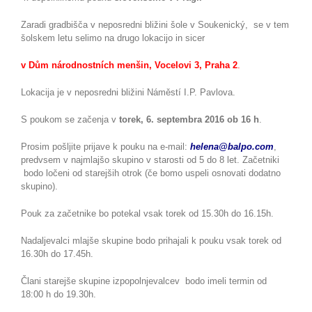
Zaradi gradbišča v neposredni bližini šole v Soukenický, se v tem
šolskem letu selimo na drugo lokacijo in sicer
v Dům národnostních menšin, Vocelovi 3, Praha 2
.
Lokacija je v neposredni bližini Náměstí I.P. Pavlova.
S poukom se začenja v
torek, 6. septembra 2016 ob 16 h
.
Prosim pošljite prijave k pouku na e-mail:
helena@balpo.com
,
predvsem v najmlajšo skupino v starosti od 5 do 8 let. Začetniki
bodo ločeni od starejših otrok (če bomo uspeli osnovati dodatno
skupino).
Pouk za začetnike bo potekal vsak torek od 15.30h do 16.15h.
Nadaljevalci mlajše skupine bodo prihajali k pouku vsak torek od
16.30h do 17.45h.
Člani starejše skupine izpopolnjevalcev bodo imeli termin od
18:00 h do 19.30h.