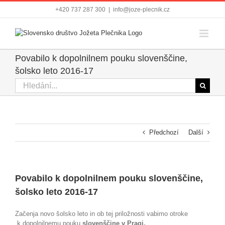
Přeskočit
+420 737 287 300
|
info@joze-plecnik.cz
na
obsah
Povabilo k dopolnilnem pouku slovenščine,
šolsko leto 2016-17
Hledat:
Předchozí
Další
Povabilo k dopolnilnem pouku slovenščine,
šolsko leto 2016-17
Začenja novo šolsko leto in ob tej priložnosti vabimo otroke
k dopolnilnemu pouku
slovenščine v Pragi.