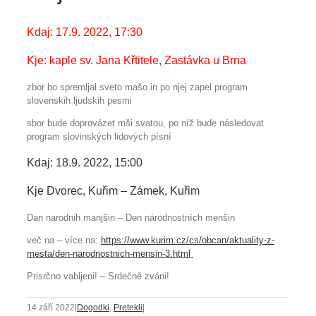
Kdaj: 17.9. 2022, 17:30
Kje: kaple sv. Jana Křtitele, Zastávka u Brna
zbor bo spremljal sveto mašo in po njej zapel program
slovenskih ljudskih pesmi
sbor bude doprovázet mši svatou, po níž bude následovat
program slovinských lidových písní
Kdaj: 18.9. 2022, 15:00
Kje Dvorec, Kuřim – Zámek, Kuřim
Dan narodnih manjšin – Den národnostních menšin
več na – více na:
https://www.kurim.cz/cs/obcan/aktuality-z-
mesta/den-narodnostnich-mensin-3.html
Prisrčno vabljeni! – Srdečně zváni!
14 září 2022
|
Dogodki
,
Pretekli
|