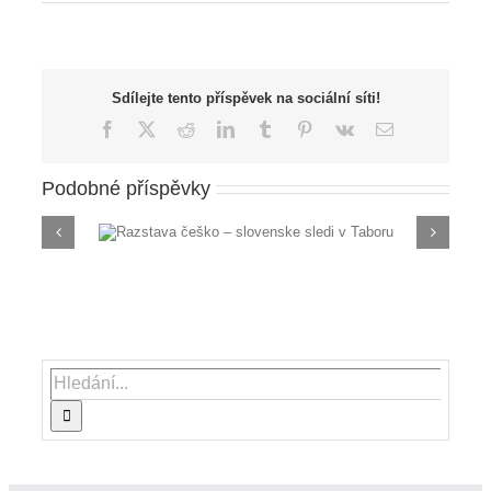
Sdílejte tento příspěvek na sociální síti!
Facebook
X
Reddit
LinkedIn
Tumblr
Pinterest
Vk
E-
mail
Podobné příspěvky
ke sledi v
Razstava Slovenija, Evropa
malem Votice
Hledat: