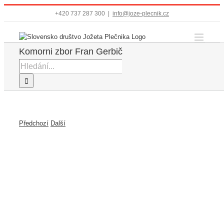
Přeskočit
+420 737 287 300
|
info@joze-plecnik.cz
na
obsah
Komorni zbor Fran Gerbič
Hledat:
Předchozí
Další
Zobrazit
větší
obrázek