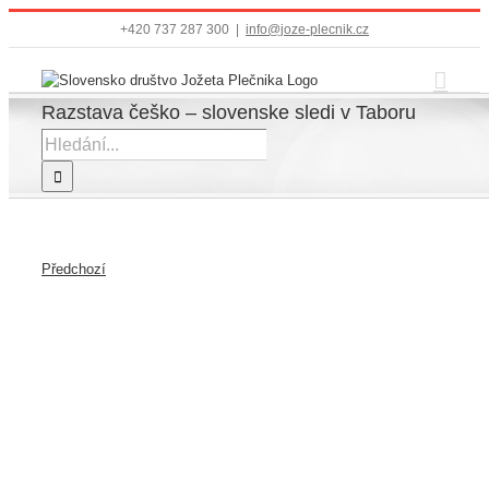
Přeskočit
+420 737 287 300
|
info@joze-plecnik.cz
na
obsah
Razstava češko – slovenske sledi v Taboru
Hledat:
Předchozí
Zobrazit
větší
obrázek