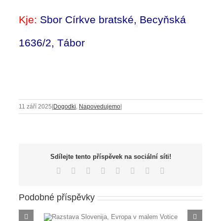
Kje:
Sbor Církve bratské, Becyňská
1636/2, Tábor
11 září 2025
|
Dogodki
,
Napovedujemo
|
Sdílejte tento příspěvek na sociální síti!
Facebook
X
Reddit
LinkedIn
Tumblr
Pinterest
Vk
E-
mail
Podobné příspěvky