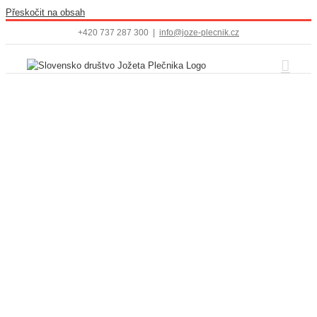
Přeskočit na obsah
+420 737 287 300
|
info@joze-plecnik.cz