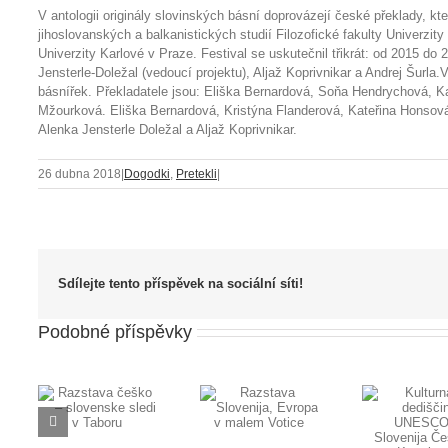
V antologii originály slovinských básní doprovázejí české překlady, kte
jihoslovanských a balkanistických studií Filozofické fakulty Univerzity
Univerzity Karlové v Praze. Festival se uskutečnil třikrát: od 2015 do
Jensterle-Doležal (vedoucí projektu), Aljaž Koprivnikar a Andrej Šurl
básnířek. Překladatele jsou: Eliška Bernardová, Soňa Hendrychová, K
Mžourková. Eliška Bernardová, Kristýna Flanderová, Kateřina Honsová
Alenka Jensterle Doležal a Aljaž Koprivnikar.
26 dubna 2018
|
Dogodki
,
Pretekli
|
Sdílejte tento příspěvek na sociální síti!
Podobné příspěvky
a
Po
Razstava
Kulturna
–
dop
Slovenija,
dediščina
ke
Evropa v
UNESCO