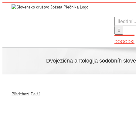
Přeskočit
na
obsah
Hledat:
DOGODKI
Dvojezična antologija sodobníh slov
Předchozí
Další
Zobrazit
větší
obrázek