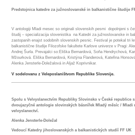
Predstojnica katedre za južnoslovanské in balkanistične študije 
V antologiji Mladi mesec so originali slovenskih pesmi dopolnjeni s češ
študij – specializacija slovenistika na Katedri za južnoslovanske in bal
zastopanih enajst sodobnih slovenskih pesnic. Festival je potekal tri l
balkanistične študije Filozofske fakultete Karlove univerze v Pragi: Ale
Andrej Šurla. Prevajalci so:Eliška Bernardová, Soňa Hendrychová, Kar
Mžourková. Eliška Bernardová, Kristýna Flanderová, Kateřina Honsová,
Alenka Jensterle-Doležalová in Aljaž Koprivnikar.
V sodelovanu z Veleposlaništvom Republike Slovenije.
Spolu s Velvyslanectvím Republiky Slovinsko v České republice si 
dvoujazyčné antologie slovinských básnířek Mladý měsíc / Mladi 
velvyslanectví.
Alenka Jensterle-Doležal
Vedoucí Katedry jihoslovanských a balkanistických studíí FF UK