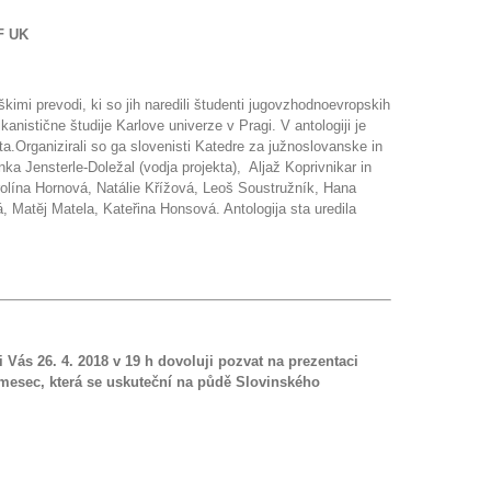
FF UK
kimi prevodi, ki so jih naredili študenti jugovzhodnoevropskih
kanistične študije Karlove univerze v Pragi. V antologiji je
eta.Organizirali so ga slovenisti Katedre za južnoslovanske in
nka Jensterle-Doležal (vodja projekta), Aljaž Koprivnikar in
olína Hornová, Natálie Křížová, Leoš Soustružník, Hana
 Matĕj Matela, Kateřina Honsová. Antologija sta uredila
Vás 26. 4. 2018 v 19 h dovoluji pozvat na prezentaci
mesec, která se uskuteční na půdě Slovinského