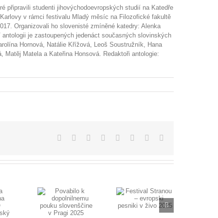
ré připravili studenti jihovýchodoevropských studií na Katedře
 Karlovy v rámci festivalu Mladý měsíc na Filozofické fakultě
 2017. Organizovali ho slovenisté zmíněné katedry: Alenka
a.V antologii je zastoupených jedenáct současných slovinských
arolína Hornová, Natálie Křížová, Leoš Soustružník, Hana
, Matĕj Matela a Kateřina Honsová. Redaktoři antologie:
Facebook
X
Reddit
LinkedIn
Tumblr
Pinterest
Vk
E-
mail
Festival
vabilo k
Stranou –
olnilnemu
evropski
pouku
pesniki v živo