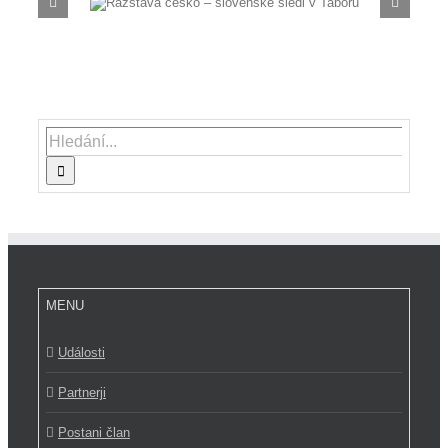
ke sledi v
Razstava Slovenija, Evropa
malem Votice
Hledat:
MENU
Události
Partnerji
Postani član