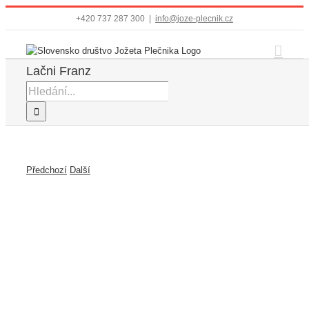
Přeskočit
+420 737 287 300
|
info@joze-plecnik.cz
na
obsah
Lačni Franz
Hledat:
Předchozí
Další
Zobrazit
větší
obrázek