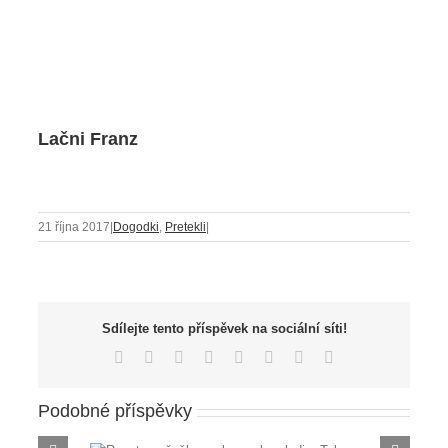
Lačni Franz
21 října 2017
|
Dogodki
,
Pretekli
|
Sdílejte tento příspěvek na sociální síti!
Facebook
X
Reddit
LinkedIn
Tumblr
Pinterest
Vk
E-
mail
Podobné příspěvky