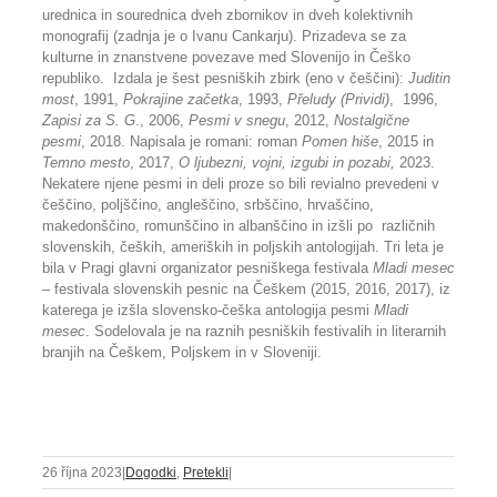
urednica in sourednica dveh zbornikov in dveh kolektivnih
monografij (zadnja je o Ivanu Cankarju). Prizadeva se za
kulturne in znanstvene povezave med Slovenijo in Češko
republiko. Izdala je šest pesniških zbirk (eno v češčini):
Juditin
most
, 1991,
Pokrajine začetka
, 1993,
Přeludy (Prividi)
, 1996,
Zapisi za S. G
., 2006,
Pesmi v snegu
, 2012,
Nostalgične
pesmi
, 2018. Napisala je romani: roman
Pomen hiše
, 2015 in
Temno mesto
, 2017,
O ljubezni, vojni, izgubi in pozabi,
2023.
Nekatere njene pesmi in deli proze so bili revialno prevedeni v
češčino, poljščino, angleščino, srbščino, hrvaščino,
makedonščino, romunščino in albanščino in izšli po različnih
slovenskih, čeških, ameriških in poljskih antologijah. Tri leta je
bila v Pragi glavni organizator pesniškega festivala
Mladi mesec
– festivala slovenskih pesnic na Češkem (2015, 2016, 2017), iz
katerega je izšla slovensko-češka antologija pesmi
Mladi
mesec
. Sodelovala je na raznih pesniških festivalih in literarnih
branjih na Češkem, Poljskem in v Sloveniji.
26 října 2023
|
Dogodki
,
Pretekli
|