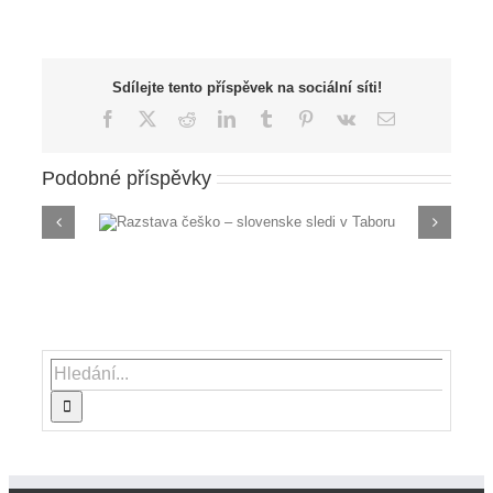
Sdílejte tento příspěvek na sociální síti!
Facebook
X
Reddit
LinkedIn
Tumblr
Pinterest
Vk
E-
mail
Podobné příspěvky
ke sledi v
Razstava Slovenija, Evropa
malem Votice
Hledat: