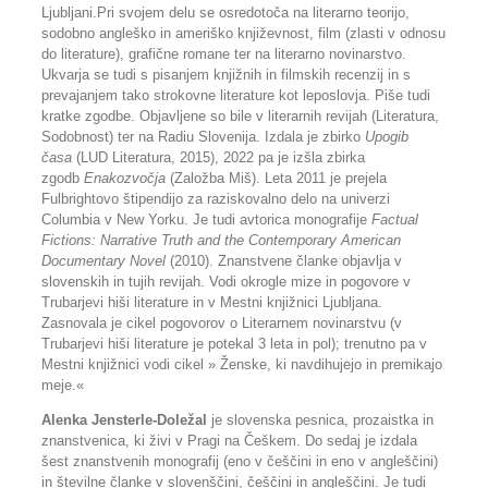
Ljubljani.Pri svojem delu se osredotoča na literarno teorijo,
sodobno angleško in ameriško književnost, film (zlasti v odnosu
do literature), grafične romane ter na literarno novinarstvo.
Ukvarja se tudi s pisanjem knjižnih in filmskih recenzij in s
prevajanjem tako strokovne literature kot leposlovja. Piše tudi
kratke zgodbe. Objavljene so bile v literarnih revijah (Literatura,
Sodobnost) ter na Radiu Slovenija. Izdala je zbirko
Upogib
časa
(LUD Literatura, 2015), 2022 pa je izšla zbirka
zgodb
Enakozvočja
(Založba Miš). Leta 2011 je prejela
Fulbrightovo štipendijo za raziskovalno delo na univerzi
Columbia v New Yorku. Je tudi avtorica monografije
Factual
Fictions: Narrative Truth and the Contemporary American
Documentary Novel
(2010). Znanstvene članke objavlja v
slovenskih in tujih revijah. Vodi okrogle mize in pogovore v
Trubarjevi hiši literature in v Mestni knjižnici Ljubljana.
Zasnovala je cikel pogovorov o Literarnem novinarstvu (v
Trubarjevi hiši literature je potekal 3 leta in pol); trenutno pa v
Mestni knjižnici vodi cikel » Ženske, ki navdihujejo in premikajo
meje.«
Alenka Jensterle-Doležal
je slovenska pesnica, prozaistka in
znanstvenica, ki živi v Pragi na Češkem. Do sedaj je izdala
šest znanstvenih monografij (eno v češčini in eno v angleščini)
in številne članke v slovenščini, češčini in angleščini. Je tudi