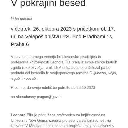
V pokrajini besed
ki bo potekal
v četrtek, 26. oktobra 2023 s pričetkom ob 17.
uri na Veleposlaništvu RS, Pod Hradbami 1s,
Praha 6
V okviru literarnega večerja bo slovenska pisateljica in
profesorka književnosti Leonora Flis brala iz svoje zbirke kratkih
zgodb
Enakozvočja,
prof. Dr.Alenka Jensterle Doležal pa bo
prebrala del besedila iz svojeganovega romana O
ljubezni,
vojni,
izgubi
in
pozabi.
Prosimo, da svojo udeležbo potrdite do 23.10.2023
na sloembassy.
prague@gov.si
Leonora Flis
je pridružena profesorica za književnost na
Univerzi v Novi Gorici, izredna profesorica za književnost na
Univerzi V Mariboru in lektorica za angleški jezik na Univerzi v