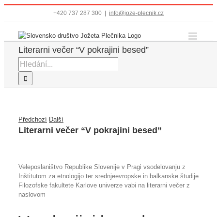
Přeskočit
+420 737 287 300
|
info@joze-plecnik.cz
na
obsah
Literarni večer “V pokrajini besed”
Hledat:
Předchozí
Další
Literarni večer “V pokrajini besed”
Veleposlaništvo Republike Slovenije v Pragi vsodelovanju z
Inštitutom za etnologijo ter srednjeevropske in balkanske študije
Filozofske fakultete Karlove univerze vabi na literarni večer z
naslovom