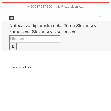
Přeskočit
+420 737 287 300
|
info@joze-plecnik.cz
na
obsah
Natečaj za diplomska dela. Tema Slovenci v
zamejstvu, Slovenci v izseljenstvu.
Hledat:
Předchozí
Další
Zobrazit
větší
obrázek