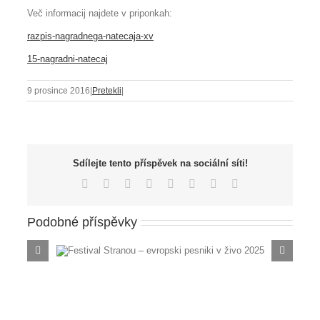
Več informacij najdete v priponkah:
razpis-nagradnega-natecaja-xv
15-nagradni-natecaj
9 prosince 2016
|
Pretekli
|
Sdílejte tento příspěvek na sociální síti!
Facebook
X
Reddit
LinkedIn
Tumblr
Pinterest
Vk
E-
mail
Podobné příspěvky
esniki v
PO SLEDEH
ABSOLO