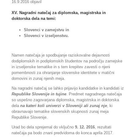
16.9.2016 objavil
XV. Nagradni natečaj za diplomska, magistrska in
doktorska dela na temi:
Slovenci v zamejstvu in
Slovenci v izseljenstvu.
Namen natečaja je spodbujanje raziskovalne dejavnosti
dodiplomskih in podiplomskih študentov na področju zamejske
in izseljenske tematike in s tem krepitev zavesti o njeni
pomembnosti za ohranjanje slovenske identitete v matični
domovini in zunaj njenih meja.
Na nagradni natečaj se lahko prijavijo kandidatke in kandidati iz
Republike Slovenije in tujine
. Predmet nagradnega natečaja
so uspešno zagovarjana diplomska, magistrska in doktorska
dela
na kateri koli univerzi v Sloveniji ali zunaj nje
, ki
obravnavajo tematike slovenskih skupnosti zunaj meja
Republike Slovenije.
Urad bo dela sprejemal do vključno
9. 12. 2016
, rezultati
natečaja pa bodo znani predvidoma do konca aprila 2017.