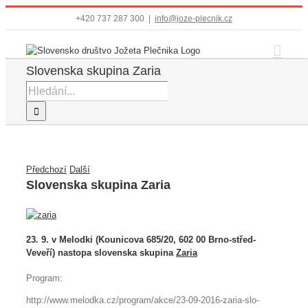
Přeskočit
+420 737 287 300
|
info@joze-plecnik.cz
na
obsah
Slovenska skupina Zaria
Hledat:
Předchozí
Další
Slovenska skupina Zaria
23. 9. v Melodki (Kounicova 685/20, 602 00 Brno-střed-
Veveří) nastopa slovenska skupina
Zaria
Program:
http://www.melodka.cz/program/akce/23-09-2016-zaria-slo-