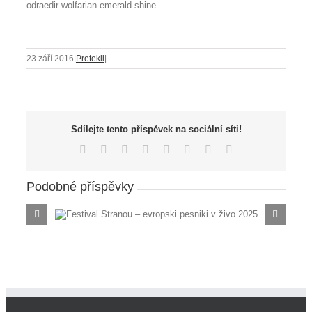
odraedir-wolfarian-emerald-shine
23 září 2016
|
Pretekli
|
Sdílejte tento příspěvek na sociální síti!
Facebook
X
Reddit
LinkedIn
Tumblr
Pinterest
Vk
E-
mail
Podobné příspěvky
esniki v
PO SLEDEH
ABSOLO