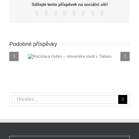
Sdílejte tento příspěvek na sociální síti!
Facebook
X
Reddit
LinkedIn
Tumblr
Pinterest
Vk
E-
mail
Podobné příspěvky
ke sledi v
Razstava Slovenija, Evr
malem Votice
Hledat: