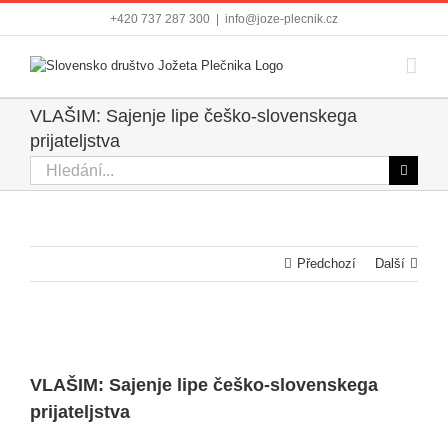
Přeskočit
+420 737 287 300
|
info@joze-plecnik.cz
na
obsah
VLAŠIM: Sajenje lipe češko-slovenskega
prijateljstva
Hledat:
Předchozí
Další
Zobrazit
větší
VLAŠIM: Sajenje lipe češko-slovenskega
obrázek
prijateljstva